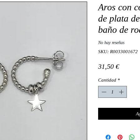
Aros con co
de plata d
baño de ro
No hay reseñas
SKU: R0033001672
Precio
31,50 €
Cantidad
*
Ag