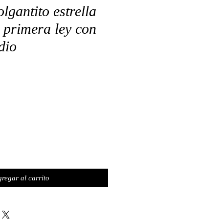
lgantito estrella
e primera ley con
dio
regar al carrito