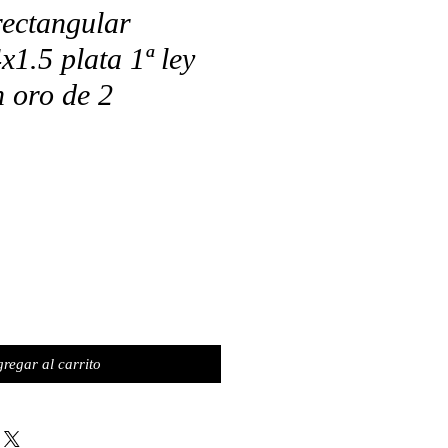
rectangular
x1.5 plata 1ª ley
 oro de 2
regar al carrito