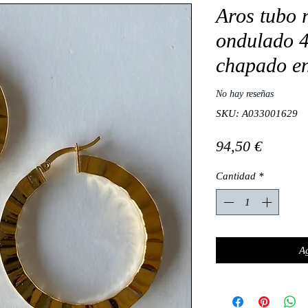
Aros tubo 
ondulado 4
chapado en
No hay reseñas
SKU: A033001629
Precio
94,50 €
Cantidad
*
Ag