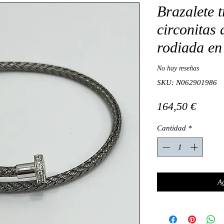
Brazalete 
circonitas 
rodiada en
No hay reseñas
SKU: N062901986
Preci
164,50 €
Cantidad
*
Ag