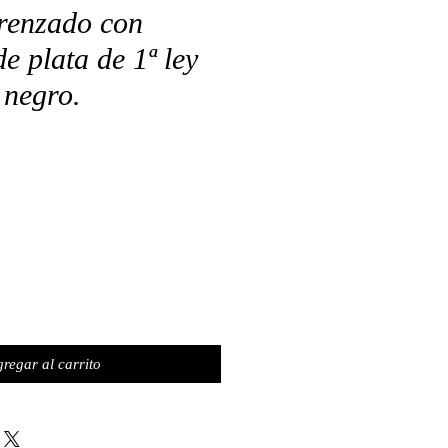
trenzado con
de plata de 1ª ley
 negro.
o
regar al carrito