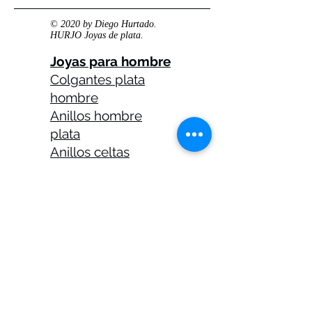
© 2020 by Diego Hurtado.
HURJO Joyas de plata.
Joyas para hombre
Colgantes plata
hombre
Anillos hombre
plata
Anillos celtas
hombre
Anillos calaveras
plata hombre
Solitarios plata
hombre
Medallas plata
hombre
Cadenas plata