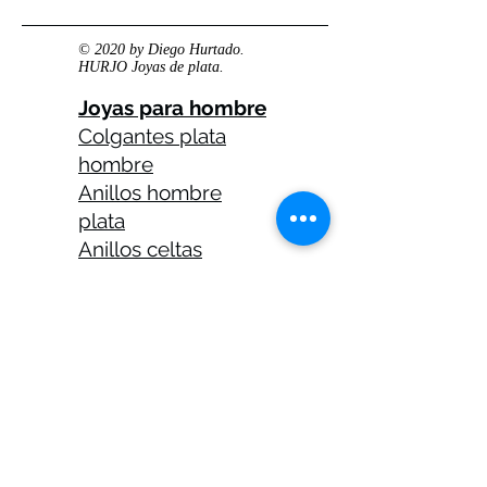
© 2020 by Diego Hurtado.
HURJO Joyas de plata.
Joyas para hombre
Colgantes plata
hombre
Anillos hombre
plata
Anillos celtas
hombre
Anillos calaveras
plata hombre
Solitarios plata
hombre
Medallas plata
hombre
Cadenas plata