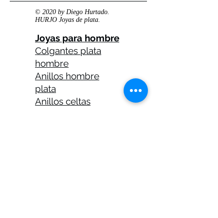
© 2020 by Diego Hurtado.
HURJO Joyas de plata.
Joyas para hombre
Colgantes plata
hombre
Anillos hombre
plata
Anillos celtas
hombre
Anillos calaveras
plata hombre
Solitarios plata
hombre
Medallas plata
hombre
Cadenas plata
hombre 45 cm