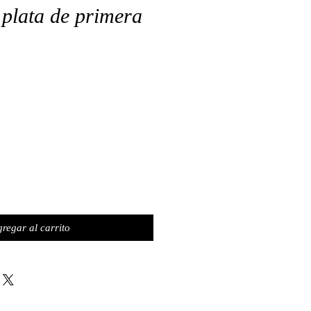
 plata de primera
o
regar al carrito