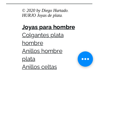
© 2020 by Diego Hurtado.
HURJO Joyas de plata.
Joyas para hombre
Colgantes plata
hombre
Anillos hombre
plata
Anillos celtas
hombre
Anillos calaveras
plata hombre
Solitarios plata
hombre
Medallas plata
hombre
Cadenas plata