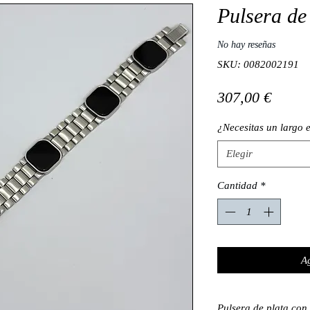
Pulsera de 
No hay reseñas
SKU: 0082002191
Preci
307,00 €
¿Necesitas un largo 
Elegir
Cantidad
*
Ag
Pulsera de plata con