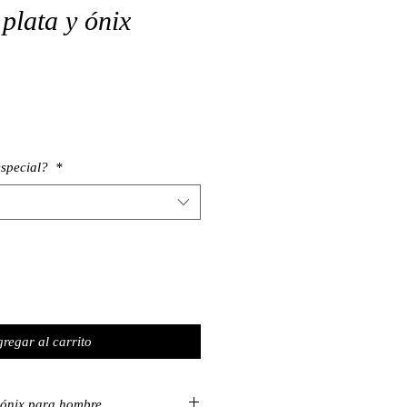
plata y ónix
o
especial?
*
regar al carrito
 ónix para hombre