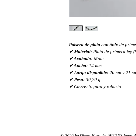
Pulsera de plata con ónix
de prime
✔ Material
: Plata de primera ley (
✔ Acabado
: Mate
✔ Ancho
: 14 mm
✔ Largo disponible
: 20 cm y 21 c
✔ Peso
: 30,70 g
✔ Cierre
: Seguro y robusto
© 2020 by Diego Hurtado. HURJO Joyas de