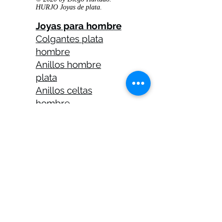
HURJO Joyas de plata.
Joyas para hombre
Colgantes plata
hombre
Anillos hombre
plata
Anillos celtas
hombre
Anillos calaveras
plata hombre
Solitarios plata
hombre
Medallas plata
hombre
Cadenas plata
hombre 45 cm
Cadenas plata