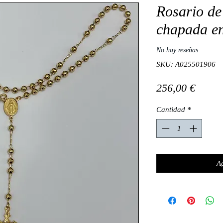
Rosario de 
chapada en
No hay reseñas
SKU: A025501906
Preci
256,00 €
Cantidad
*
Ag