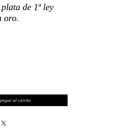
plata de 1ª ley
 oro.
o
regar al carrito