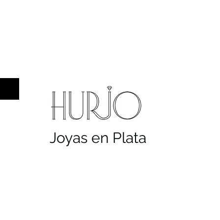
a hombre
Sellos
Cruces
Servicios
Co
Joyas en Plata