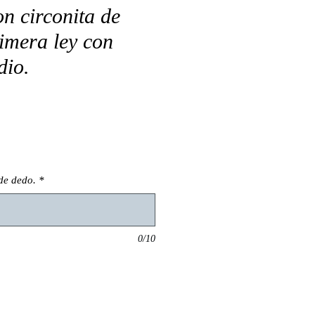
on circonita de
rimera ley con
dio.
de dedo.
*
0/10