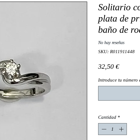
Solitario c
plata de p
baño de ro
No hay reseñas
SKU: R011911448
Precio
32,50 €
Introduce tu número 
Cantidad
*