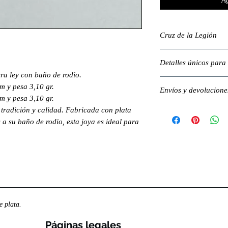
Ag
Cruz de la Legión
La cruz de la Legión
Detalles únicos para 
símbolo cargado de hi
ra ley con baño de rodio.
emblema del Cristo d
La cruz del Cristo de
 y pesa 3,10 gr.
representa valores de
Envíos y devolucione
diseño elaborado con 
 y pesa 3,10 gr.
arraigados en el cuer
simbología militar. E
📅 ¿Cuánto tardará e
radición y calidad. Fabricada con plata
como para regalar a 
España : entre 1 y
 a su baño de rodio, esta joya es ideal para
Legión Española y su
medidas disponibl
Europa : entre 5 y
🔄 ¿Qué plazo tengo
Dispones de 15 dí
realizar la devolu
 plata.
Páginas legales​