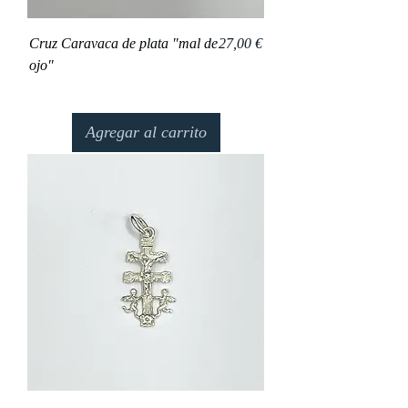
Precio
Cruz Caravaca de plata "mal de
27,00 €
ojo"
Agregar al carrito