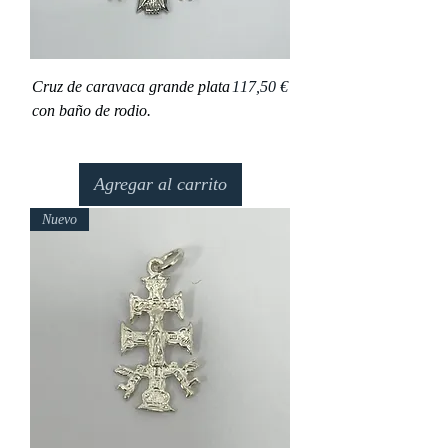
Precio
Cruz de caravaca grande plata
117,50 €
con baño de rodio.
Agregar al carrito
Nuevo