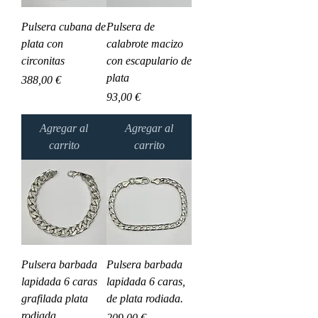
Pulsera cubana de
Pulsera de
plata con
calabrote macizo
circonitas
con escapulario de
plata
Precio
388,00 €
Precio
93,00 €
Agregar al
Agregar al
carrito
carrito
Pulsera barbada
Pulsera barbada
lapidada 6 caras
lapidada 6 caras,
grafilada plata
de plata rodiada.
rodiada.
Precio
209,00 €