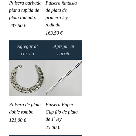
Pulsera barbada
Pulsera fantasía
plana tupida de
de plata de
plata rodiada.
primera ley
rodiada
Precio
297,50 €
Precio
163,50 €
Agregar al
Agregar al
carrito
carrito
Pulsera de plata
Pulsera Paper
doble rombo
Clip filo de plata
de 1ª ley
Precio
121,00 €
Precio
25,00 €