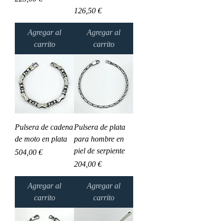
Precio
126,50 €
Agregar al
Agregar al
carrito
carrito
Pulsera de cadena
Pulsera de plata
de moto en plata
para hombre en
piel de serpiente
Precio
504,00 €
Precio
204,00 €
Agregar al
Agregar al
carrito
carrito