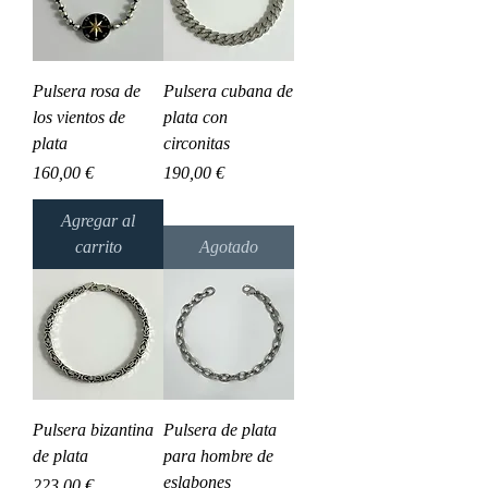
Pulsera rosa de
Pulsera cubana de
los vientos de
plata con
plata
circonitas
Precio
Precio
160,00 €
190,00 €
Agregar al
carrito
Agotado
Pulsera bizantina
Pulsera de plata
de plata
para hombre de
eslabones
Precio
223,00 €