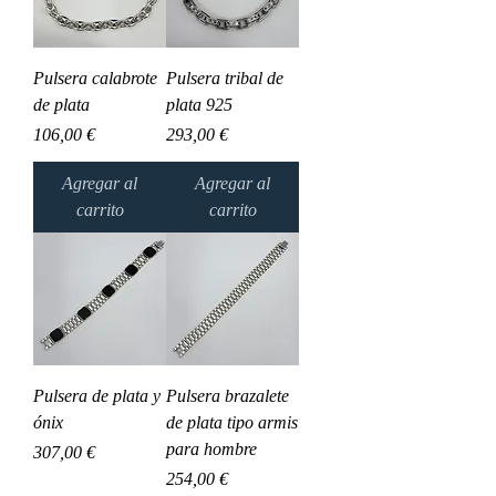
Pulsera calabrote
Pulsera tribal de
de plata
plata 925
Precio
Precio
106,00 €
293,00 €
Agregar al
Agregar al
carrito
carrito
Pulsera de plata y
Pulsera brazalete
ónix
de plata tipo armis
para hombre
Precio
307,00 €
Precio
254,00 €