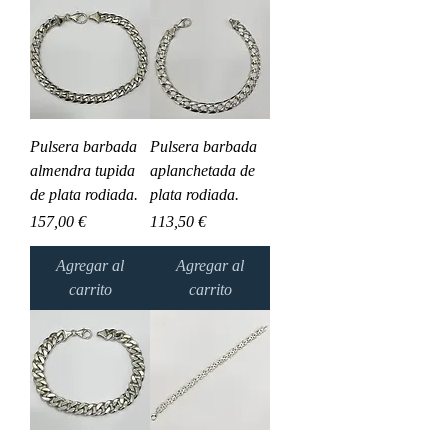
Pulsera barbada
Pulsera barbada
almendra tupida
aplanchetada de
de plata rodiada.
plata rodiada.
Precio
Precio
157,00 €
113,50 €
Agregar al
Agregar al
carrito
carrito