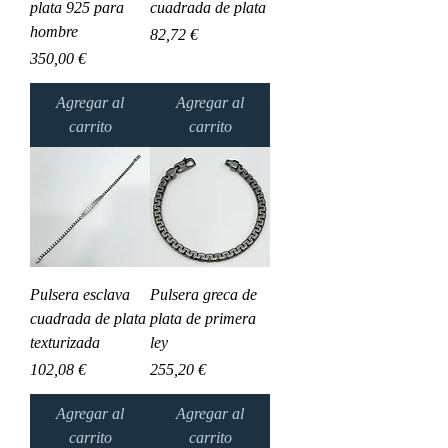
plata 925 para
cuadrada de plata
hombre
Precio
82,72 €
Precio
350,00 €
Agregar al
Agregar al
carrito
carrito
Pulsera esclava
Pulsera greca de
cuadrada de plata
plata de primera
texturizada
ley
Precio
Precio
102,08 €
255,20 €
Agregar al
Agregar al
carrito
carrito