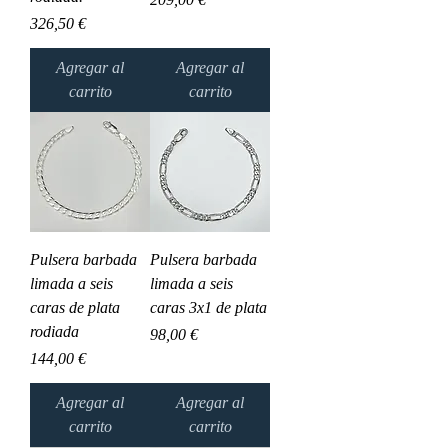
Precio
326,50 €
Agregar al
Agregar al
carrito
carrito
Pulsera barbada
Pulsera barbada
limada a seis
limada a seis
caras de plata
caras 3x1 de plata
rodiada
Precio
98,00 €
Precio
144,00 €
Agregar al
Agregar al
carrito
carrito