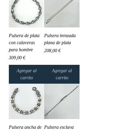
Pulsera de plata
Pulsera trenzada
con calaveras
plana de plata
para hombre
Precio
208,00 €
Precio
309,00 €
Agregar al
Agregar al
carrito
carrito
Pulsera ancha de
Pulsera esclava