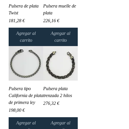
Pulsera de plata
Pulsera muelle de
Twist
plata
Precio
Precio
181,28 €
226,16 €
Agregar al
Agregar al
carrito
carrito
Pulsera tipo
Pulsera plata
California de plata
trenzada 2 hilos
de primera ley
Precio
276,32 €
Precio
198,00 €
Agregar al
Agregar al