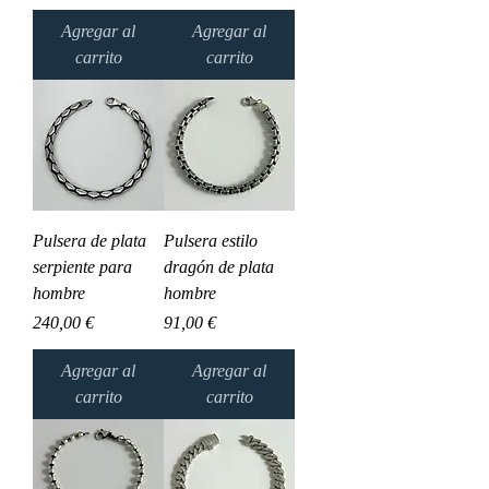
Agregar al
Agregar al
carrito
carrito
Pulsera de plata
Pulsera estilo
serpiente para
dragón de plata
hombre
hombre
Precio
Precio
240,00 €
91,00 €
Agregar al
Agregar al
carrito
carrito