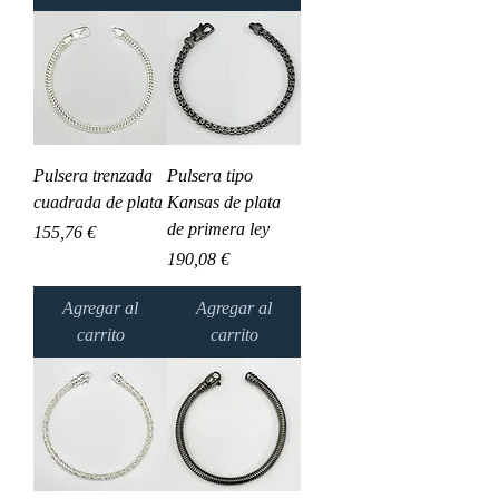
Pulsera trenzada
Pulsera tipo
cuadrada de plata
Kansas de plata
de primera ley
Precio
155,76 €
Precio
190,08 €
Agregar al
Agregar al
carrito
carrito