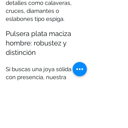
detalles como calaveras,
cruces, diamantes o
eslabones tipo espiga.
Pulsera plata maciza
hombre: robustez y
distinción
Si buscas una joya sólida y
con presencia, nuestra
pulsera plata maciza hombre
es la opción perfecta. Estas
pulseras gruesas de plata
925
aportan un toque
masculino y elegante, ideal
para destacar con un