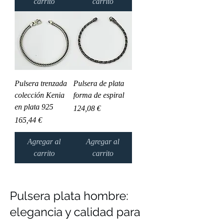
carrito
carrito
Pulsera trenzada
Pulsera de plata
colección Kenia
forma de espiral
en plata 925
Precio
124,08 €
Precio
165,44 €
Agregar al
Agregar al
carrito
carrito
Pulsera plata hombre:
elegancia y calidad para