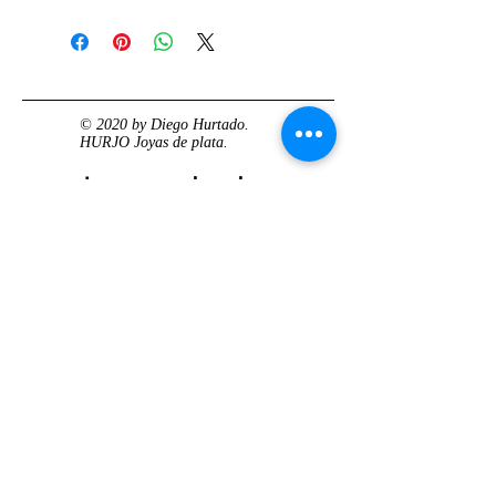
📅 España: entrega en 1-5 días
por una joya duradera, fabricada con
laborables (según stock).
mimo y precisión en España.
🌍 Europa: entre 5 y 10 días
laborables.
🔄 Devoluciones: 15 días naturales
© 2020 by Diego Hurtado.
desde la recepción del pedido.
HURJO Joyas de plata.
Joyas para hombre
Colgantes plata
hombre
Anillos hombre
plata
Anillos celtas
hombre
Anillos calaveras
plata hombre
Solitarios plata
hombre