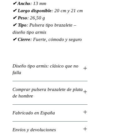
✔ Ancho
: 13 mm
✔ Largo disponible
: 20 cm y 21 cm
✔ Peso
: 26,50 g
✔ Tipo
: Pulsera tipo brazalete –
diseño tipo armis
✔ Cierre
: Fuerte, cómodo y seguro
Diseño tipo armis: clásico que no
falla
Inspirado en los brazaletes de
Comprar pulsera brazalete de plata
relojería, el diseño tipo armis aporta
de hombre
una estética estructurada, fuerte y
atemporal. Ideal para combinar con
Una joya versátil para cualquier
tu reloj o llevarla como pieza única.
Fabricado en España
ocasión. Fabricada en plata de
primera ley, combina la robustez con
Elaborada artesanalmente en talleres
la elegancia clásica del diseño tipo
Envíos y devoluciones
nacionales, con plata certificada y un
armis.
control de calidad riguroso. Apuesta