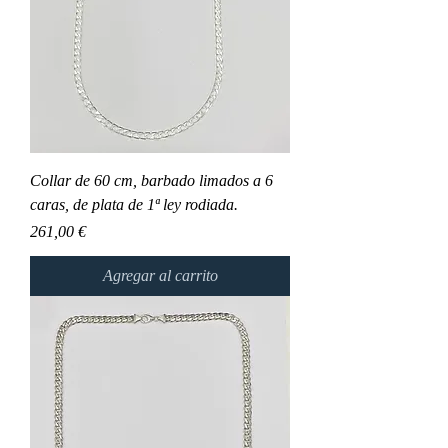
Collar de 60 cm, barbado limados a 6
caras, de plata de 1ª ley rodiada.
Precio
261,00 €
Agregar al carrito