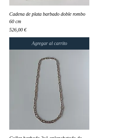
Cadena de plata barbado doble rombo
60 cm
Precio
526,00 €
Agregar al carrito