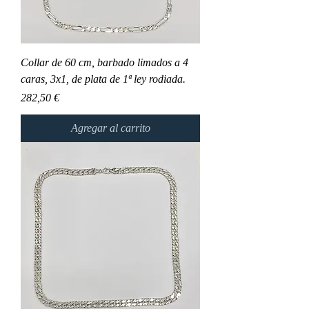
Collar de 60 cm, barbado limados a 4
caras, 3x1, de plata de 1ª ley rodiada.
Precio
282,50 €
Agregar al carrito