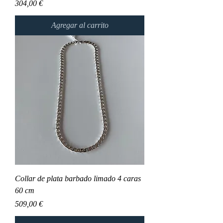
Precio
304,00 €
Agregar al carrito
Collar de plata barbado limado 4 caras
60 cm
Precio
509,00 €