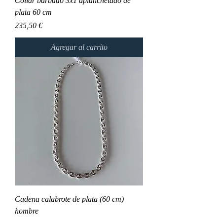
Collar barbado 3x1 aplanchetado de
plata 60 cm
Precio
235,50 €
Agregar al carrito
Cadena calabrote de plata (60 cm)
hombre