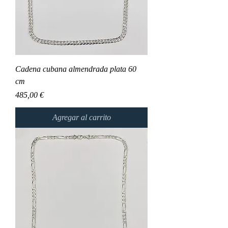
Cadena cubana almendrada plata 60
cm
Precio
485,00 €
Agregar al carrito