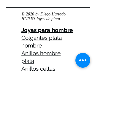
© 2020 by Diego Hurtado.
HURJO Joyas de plata.
Joyas para hombre
Colgantes plata
hombre
Anillos hombre
plata
Anillos celtas
hombre
Anillos calaveras
plata hombre
Solitarios plata
hombre
Medallas plata
hombre
Cadenas plata