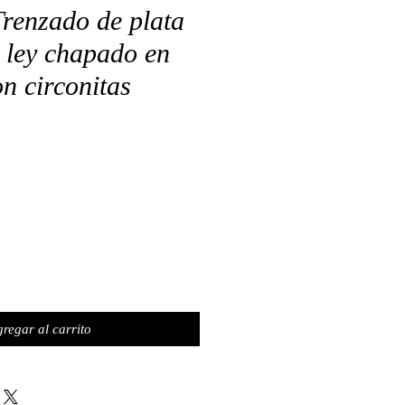
Trenzado de plata
 ley chapado en
n circonitas
o
regar al carrito