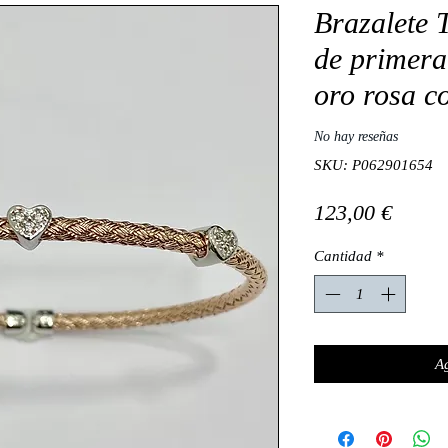
Brazalete 
de primera
oro rosa co
No hay reseñas
SKU: P062901654
Preci
123,00 €
Cantidad
*
Ag