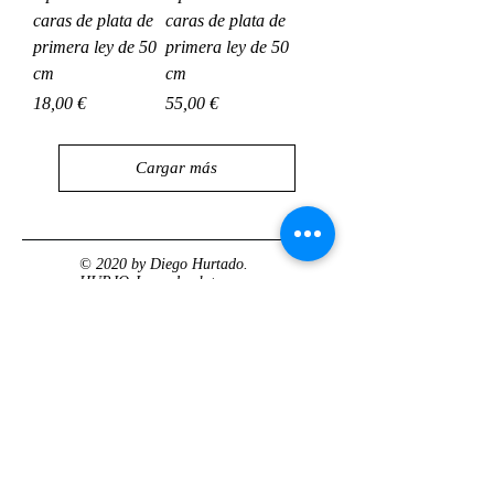
caras de plata de
caras de plata de
primera ley de 50
primera ley de 50
cm
cm
Precio
Precio
18,00 €
55,00 €
Cargar más
© 2020 by Diego Hurtado.
HURJO Joyas de plata.
Joyas para hombre
Colgantes plata
hombre
Anillos hombre
plata
Anillos celtas