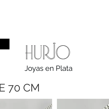
a hombre
Sellos
Cruces
Servicios
Co
Joyas en Plata
E 70 CM