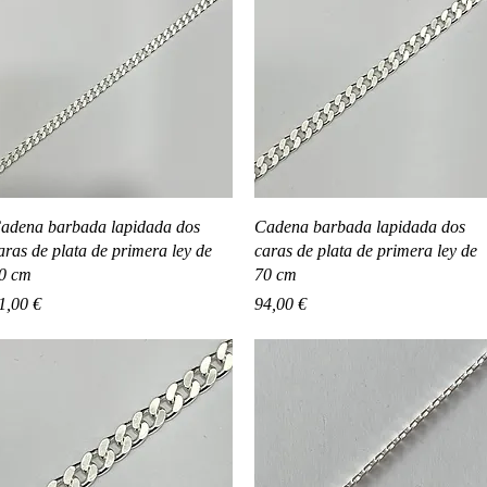
Vista rápida
Vista rápida
adena barbada lapidada dos
Cadena barbada lapidada dos
aras de plata de primera ley de
caras de plata de primera ley de
0 cm
70 cm
recio
Precio
1,00 €
94,00 €