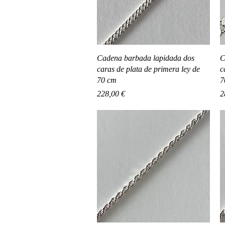
Vista rápida
Cadena barbada lapidada dos
C
caras de plata de primera ley de
c
70 cm
7
Precio
P
228,00 €
2