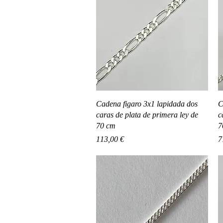
Vista rápida
Cadena figaro 3x1 lapidada dos
C
caras de plata de primera ley de
c
70 cm
7
Precio
P
113,00 €
7