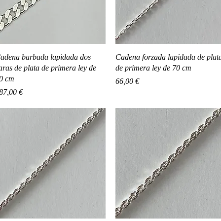
Vista rápida
Vista rápida
adena barbada lapidada dos
Cadena forzada lapidada de plat
aras de plata de primera ley de
de primera ley de 70 cm
0 cm
Precio
66,00 €
recio
87,00 €