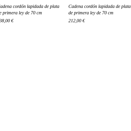
Vista rápida
Vista rápida
adena cordón lapidada de plata
Cadena cordón lapidada de plata
e primera ley de 70 cm
de primera ley de 70 cm
recio
Precio
38,00 €
212,00 €