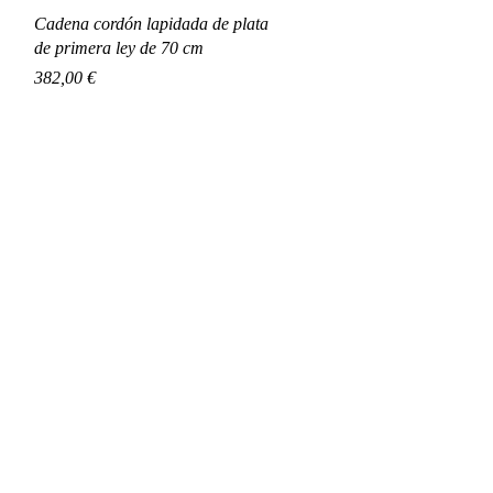
Vista rápida
Cadena cordón lapidada de plata
de primera ley de 70 cm
Precio
382,00 €