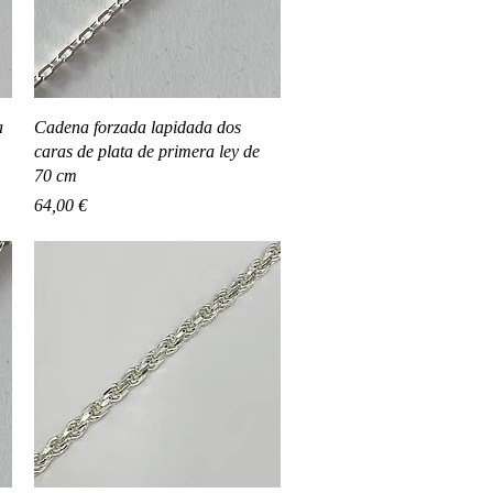
Vista rápida
a
Cadena forzada lapidada dos
caras de plata de primera ley de
70 cm
Precio
64,00 €