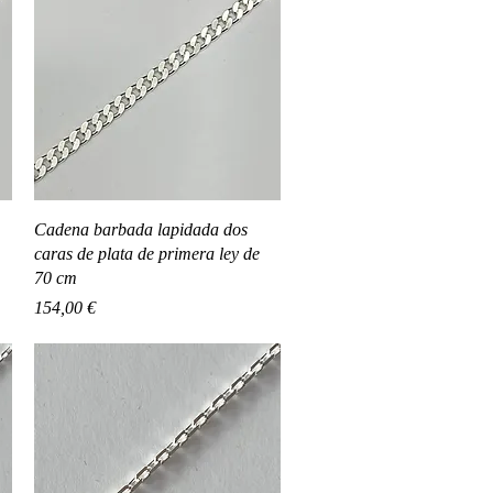
Vista rápida
Cadena barbada lapidada dos
caras de plata de primera ley de
70 cm
Precio
154,00 €