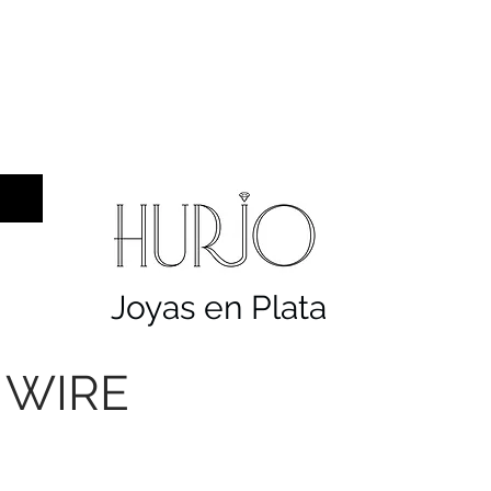
a hombre
Sellos
Cruces
Servicios
Co
Joyas en Plata
 WIRE