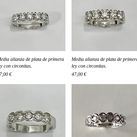
Vista rápida
Vista rápida
edia alianza de plata de primera
Media alianza de plata de primer
ey con circonitas.
ley con circonitas.
recio
Precio
7,00 €
47,00 €