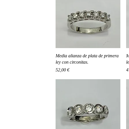
Vista rápida
Media alianza de plata de primera
M
ley con circonitas.
l
Precio
P
52,00 €
4