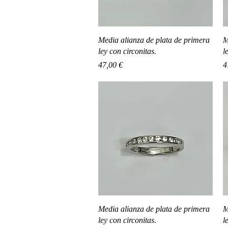
Vista rápida
Media alianza de plata de primera
M
ley con circonitas.
l
Precio
P
47,00 €
4
Vista rápida
Media alianza de plata de primera
M
ley con circonitas.
l