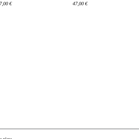
recio
Precio
7,00 €
47,00 €