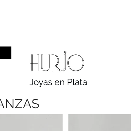
a hombre
Sellos
Cruces
Servicios
Co
Joyas en Plata
IANZAS