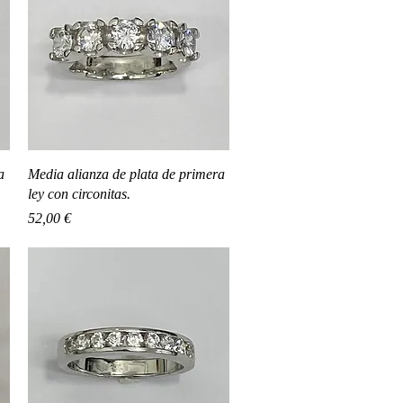
Vista rápida
a
Media alianza de plata de primera
ley con circonitas.
Precio
52,00 €