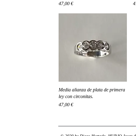
Precio
P
47,00 €
4
Vista rápida
Media alianza de plata de primera
ley con circonitas.
Precio
47,00 €