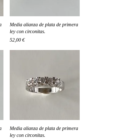
Vista rápida
a
Media alianza de plata de primera
ley con circonitas.
Precio
52,00 €
Vista rápida
a
Media alianza de plata de primera
ley con circonitas.