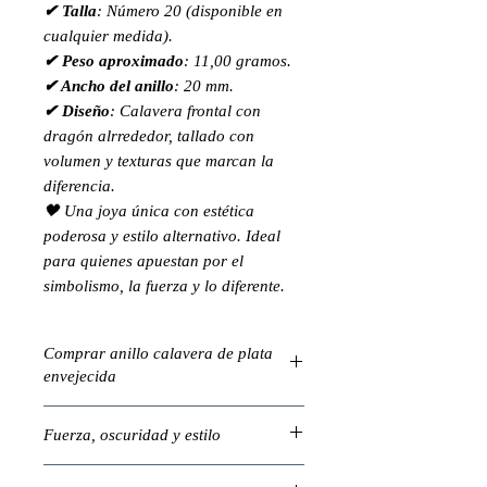
✔ Talla
: Número 20 (disponible en
cualquier medida).
✔ Peso aproximado
: 11,00 gramos.
✔ Ancho del anillo
: 20 mm.
✔ Diseño
: Calavera frontal con
dragón alrrededor, tallado con
volumen y texturas que marcan la
diferencia.
🖤 Una joya única con estética
poderosa y estilo alternativo. Ideal
para quienes apuestan por el
simbolismo, la fuerza y lo diferente.
Comprar anillo calavera de plata
envejecida
Este anillo de calavera en plata de ley
Fuerza, oscuridad y estilo
combina una calavera imponente con
la figura de un dragón, todo ello
Este modelo une el valor simbólico de