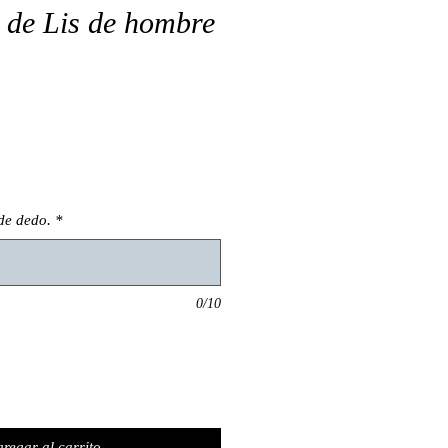
r de Lis de hombre
o
de dedo.
*
0/10
regar al carrito