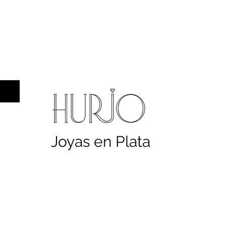
a hombre
Sellos
Cruces
Servicios
Co
Joyas en Plata