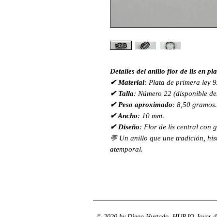
Detalles del anillo flor de lis en pl
✔ Material
: Plata de primera ley 
✔ Talla
: Número 22 (disponible des
✔ Peso aproximado
: 8,50 gramos.
✔ Ancho
: 10 mm.
✔ Diseño
: Flor de lis central con
💬 Un anillo que une tradición, his
atemporal.
© 2020 by Diego Hurtado. HURJO Joyas de