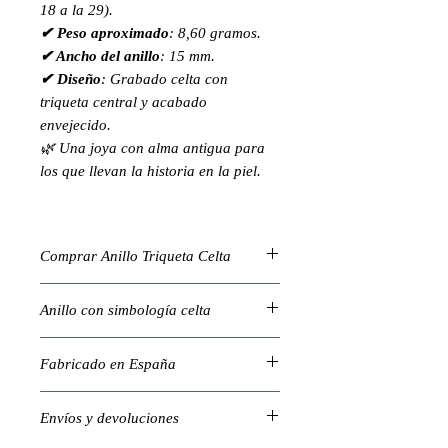
18 a la 29).
✔ Peso aproximado
: 8,60 gramos.
✔ Ancho del anillo
: 15 mm.
✔ Diseño
: Grabado celta con
triqueta central y acabado
envejecido.
🌿 Una joya con alma antigua para
los que llevan la historia en la piel.
Comprar Anillo Triqueta Celta
El símbolo de la triqueta es una de las
Anillo con simbología celta
representaciones celtas más
poderosas. Este anillo de plata de
Este anillo masculino con triqueta no
primera ley combina tradición,
Fabricado en España
solo destaca por su tamaño y peso,
espiritualidad y estilo masculino en
sino por el simbolismo que encierra:
La pieza ha sido elaborada en talleres
una sola pieza contundente y
vida, muerte y renacimiento, o bien
Envíos y devoluciones
nacionales con plata de primera ley,
detallada.
cuerpo, mente y espíritu según la
certificada y trabajada con técnicas