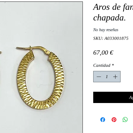
Aros de fan
chapada.
No hay reseñas
SKU: A033001875
Precio
67,00 €
Cantidad
*
Ag