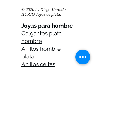
© 2020 by Diego Hurtado.
HURJO Joyas de plata.
Joyas para hombre
Colgantes plata
hombre
Anillos hombre
plata
Anillos celtas
hombre
Anillos calaveras
plata hombre
Solitarios plata
hombre
Medallas plata
hombre
Cadenas plata