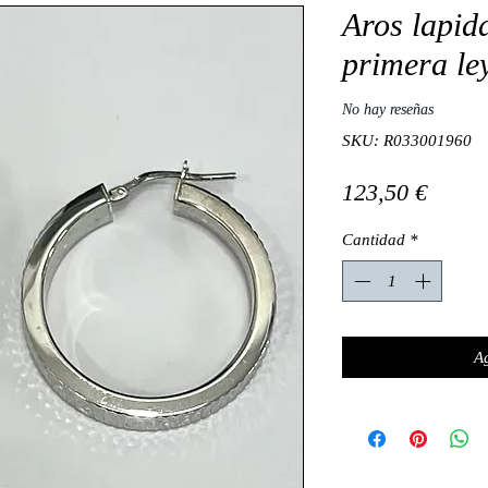
Aros lapid
primera ley
No hay reseñas
SKU: R033001960
Preci
123,50 €
Cantidad
*
Ag