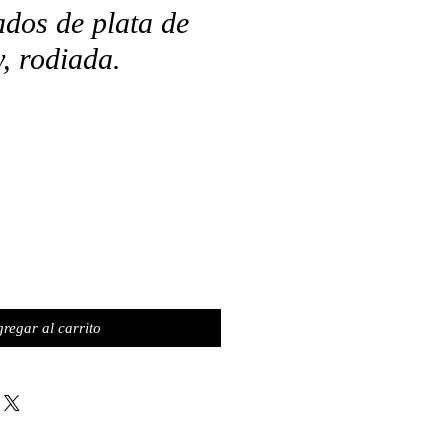
ados de plata de
, rodiada.
o
regar al carrito