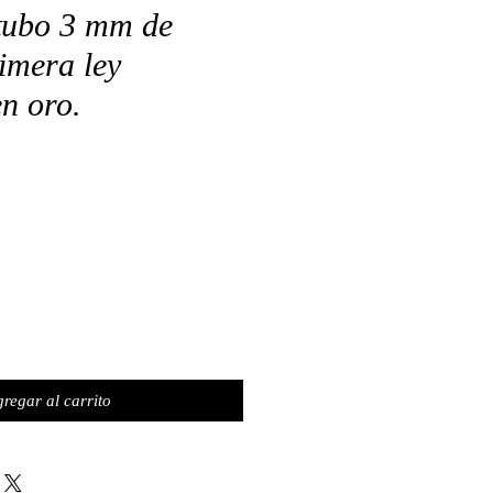
 tubo 3 mm de
rimera ley
n oro.
o
regar al carrito