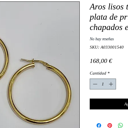
Aros lisos
plata de p
chapados e
No hay reseñas
SKU: A033001540
Preci
168,00 €
Cantidad
*
Ag