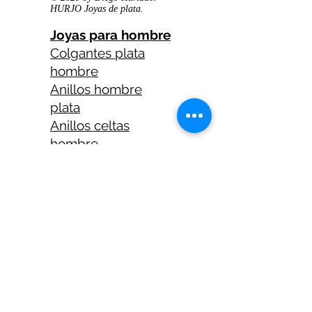
HURJO Joyas de plata.
Joyas para hombre
Colgantes plata
hombre
Anillos hombre
plata
Anillos celtas
hombre
Anillos calaveras
plata hombre
Solitarios plata
hombre
Medallas plata
hombre
Cadenas plata
hombre 45 cm
Cadenas plata