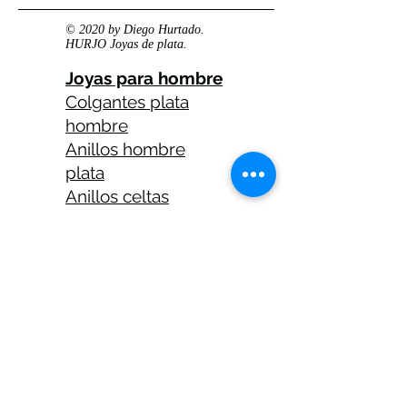
© 2020 by Diego Hurtado.
HURJO Joyas de plata.
Joyas para hombre
Colgantes plata
hombre
Anillos hombre
plata
Anillos celtas
hombre
Anillos calaveras
plata hombre
Solitarios plata
hombre
Medallas plata
hombre
Cadenas plata