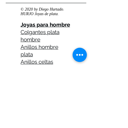
© 2020 by Diego Hurtado.
HURJO Joyas de plata.
Joyas para hombre
Colgantes plata
hombre
Anillos hombre
plata
Anillos celtas
hombre
Anillos calaveras
plata hombre
Solitarios plata
hombre
Medallas plata
hombre
Cadenas plata