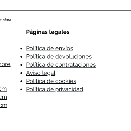
es pura densidad.
pensada para quie
note y destaque.
 plata.
Páginas legales​
Política de envíos
Política de devoluciones
mbre
Política de contrataciones
Aviso legal
Política de cookies
 cm
Política de privacidad
 cm
 cm