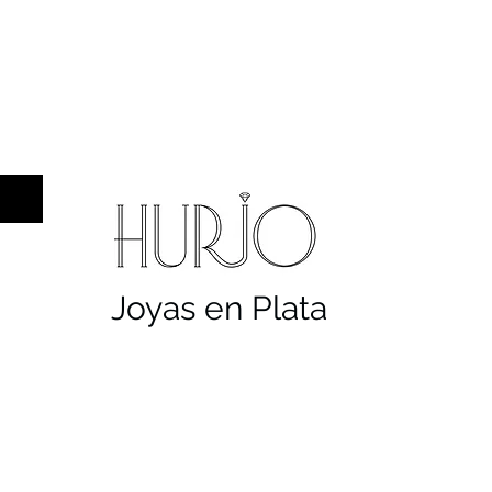
a hombre
Sellos
Cruces
Servicios
Co
Joyas en Plata