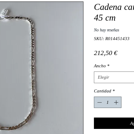
Cadena car
45 cm
No hay reseñas
SKU: R014451433
Preci
212,50 €
Ancho
*
Elegir
Cantidad
*
Ag