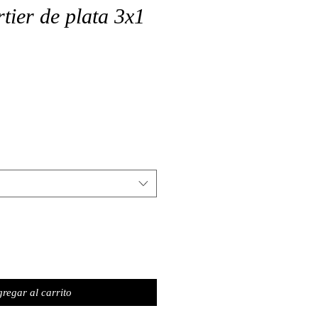
tier de plata 3x1
o
regar al carrito