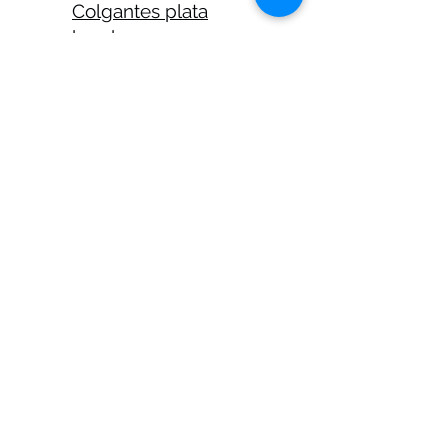
Colgantes plata
hombre
Anillos hombre
plata
Anillos celtas
hombre
Anillos calaveras
plata hombre
Solitarios plata
hombre
Medallas plata
hombre
Cadenas plata
hombre 45 cm
Cadenas plata
hombre 50 cm
Cadenas plata