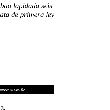
bao lapidada seis
lata de primera ley
o
regar al carrito