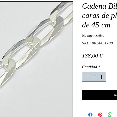
Cadena Bil
caras de p
de 45 cm
No hay reseñas
SKU: 0024451708
Preci
138,00 €
Cantidad
*
Ag