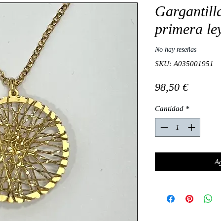
Gargantill
primera le
No hay reseñas
SKU: A035001951
Precio
98,50 €
Cantidad
*
Ag