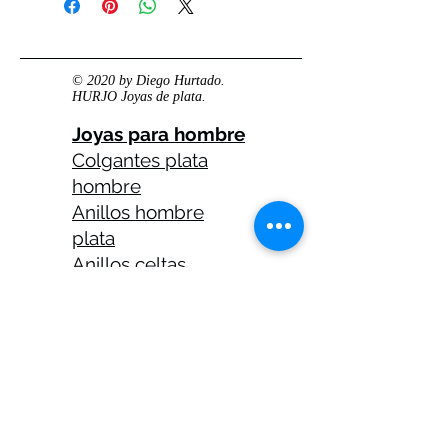
© 2020 by Diego Hurtado.
HURJO Joyas de plata.
Joyas para hombre
Colgantes plata
hombre
Anillos hombre
plata
Anillos celtas
hombre
Anillos calaveras
plata hombre
Solitarios plata
hombre
Medallas plata
hombre