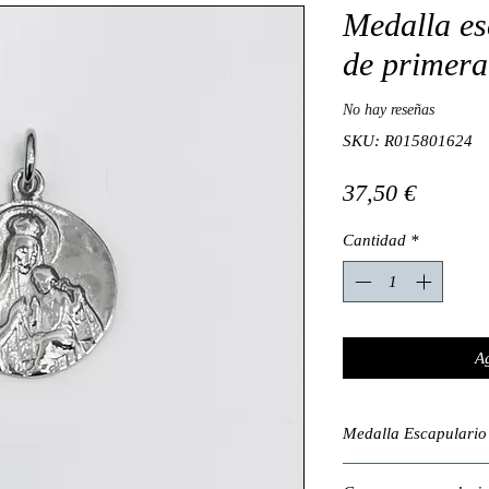
Medalla es
de primera
No hay reseñas
SKU: R015801624
Precio
37,50 €
Cantidad
*
Ag
Medalla Escapulario 
La medalla Escapular