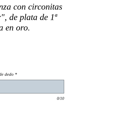
nza con circonitas
", de plata de 1ª
a en oro.
 de dedo
*
0/10