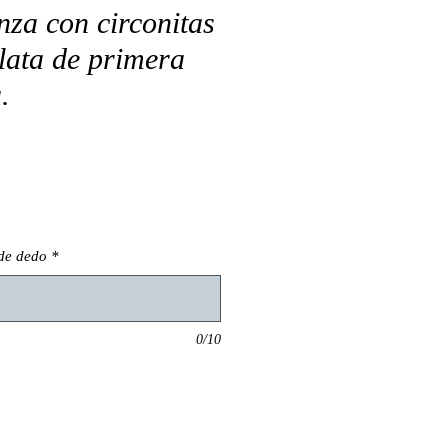
nza con circonitas
plata de primera
.
 de dedo
*
0/10