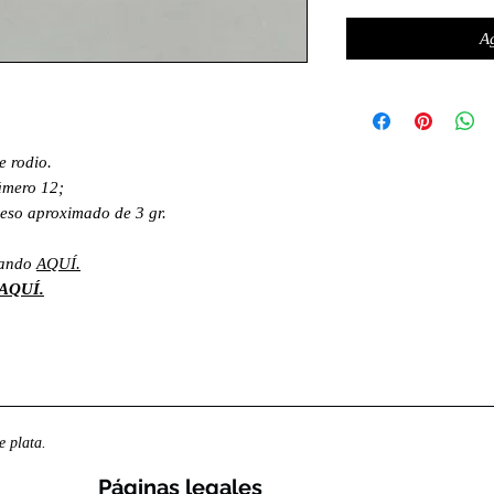
Ag
e rodio.
número 12;
eso aproximado de 3 gr.
sando
AQUÍ.
AQUÍ.
 plata.
Páginas legales​