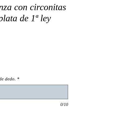
nza con circonitas
plata de 1ª ley
de dedo.
*
0/10