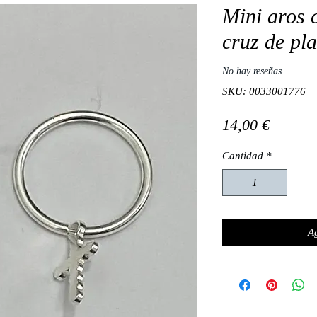
Mini aros 
cruz de pla
No hay reseñas
SKU: 0033001776
Precio
14,00 €
Cantidad
*
Ag