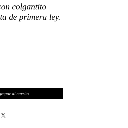
con colgantito
ta de primera ley.
regar al carrito