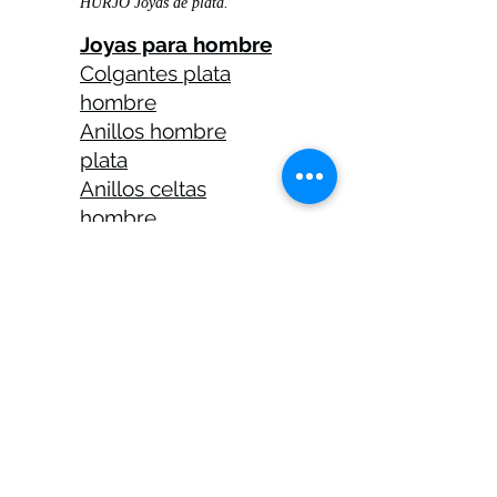
HURJO Joyas de plata.
Joyas para hombre
Colgantes plata
hombre
Anillos hombre
plata
Anillos celtas
hombre
Anillos calaveras
plata hombre
Solitarios plata
hombre
Medallas plata
hombre
Cadenas plata
hombre 45 cm
Cadenas plata