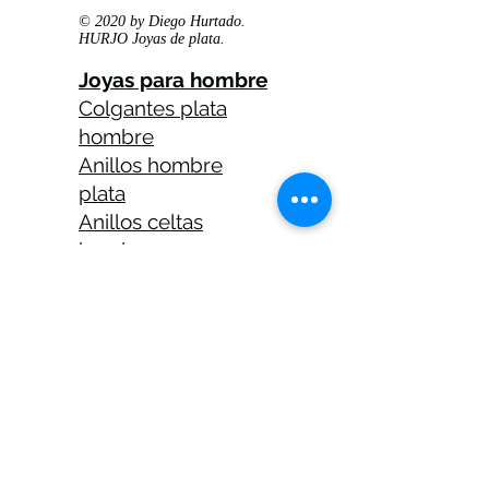
© 2020 by Diego Hurtado.
HURJO Joyas de plata.
Joyas para hombre
Colgantes plata
hombre
Anillos hombre
plata
Anillos celtas
hombre
Anillos calaveras
plata hombre
Solitarios plata
hombre
Medallas plata
hombre
Cadenas plata
hombre 45 cm