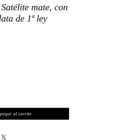
Satélite mate, con
lata de 1ª ley
o
regar al carrito