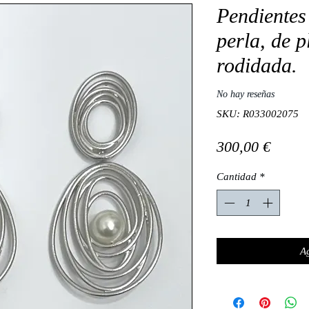
Pendientes 
perla, de p
rodidada.
No hay reseñas
SKU: R033002075
Preci
300,00 €
Cantidad
*
Ag