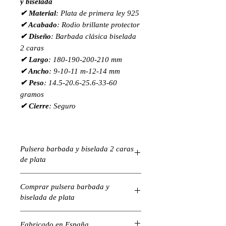
y biselada
✔ Material
: Plata de primera ley 925
✔ Acabado
: Rodio brillante protector
✔ Diseño
: Barbada clásica biselada
2 caras
✔ Largo
: 180-190-200-210 mm
✔ Ancho
: 9-10-11 m-12-14 mm
✔ Peso
: 14.5-20.6-25.6-33-60
gramos
✔ Cierre
: Seguro
Pulsera barbada y biselada 2 caras
de plata
La pulsera barbada y biselada de 2
Comprar pulsera barbada y
caras en plata de primera ley es un
biselada de plata
diseño robusto y con carácter. Su
acabado rodiado resalta el brillo de
Si buscas una pulsera elegante,
la plata y le proporciona mayor
Fabricado en España