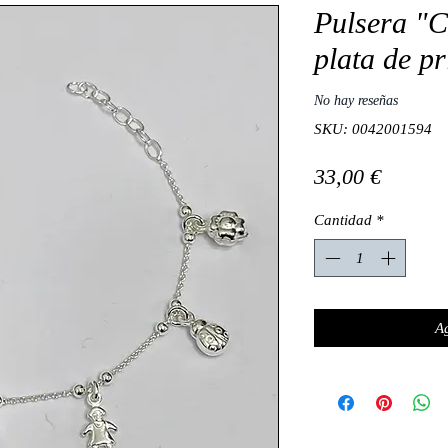
Pulsera "C
plata de p
No hay reseñas
SKU: 0042001594
Precio
33,00 €
Cantidad
*
Ag