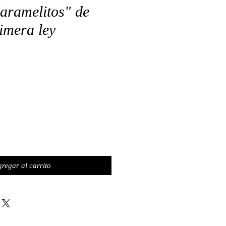
aramelitos" de
rimera ley
regar al carrito