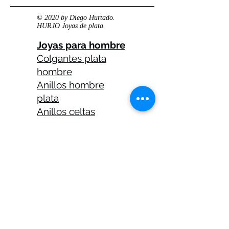
© 2020 by Diego Hurtado.
HURJO Joyas de plata.
Joyas para hombre
Colgantes plata
hombre
Anillos hombre
plata
Anillos celtas
hombre
Anillos calaveras
plata hombre
Solitarios plata
hombre
Medallas plata
hombre
Cadenas plata