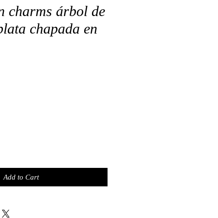
n charms árbol de
 plata chapada en
Add to Cart